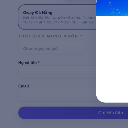
Oway Đà Nẵng
548-550-552-554 Nguyễn Hữu Thọ, Phường Cẩm Lệ, TP. Đà N
Thứ 2 - Thứ 7: 08:30 - 17:30 | Chủ nhật: 09:00 - 17:00
THỜI GIAN MONG MUỐN
*
Họ và tên *
Số điện
Email
Gửi Yêu Cầu