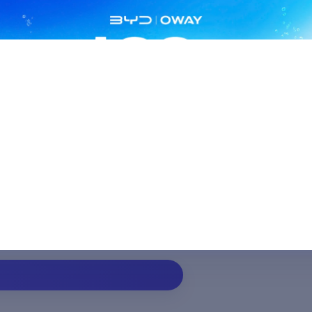
ẵng
 thoại *