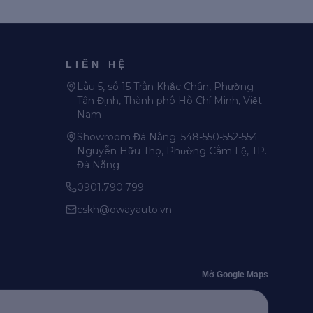
LIÊN HỆ
Lầu 5, số 15 Trần Khắc Chân, Phường
Tân Định, Thành phố Hồ Chí Minh, Việt
Nam
Showroom Đà Nẵng:
548-550-552-554
Nguyễn Hữu Thọ, Phường Cẩm Lệ, TP.
Đà Nẵng
0901.790.799
cskh@owayauto.vn
Mở Google Maps