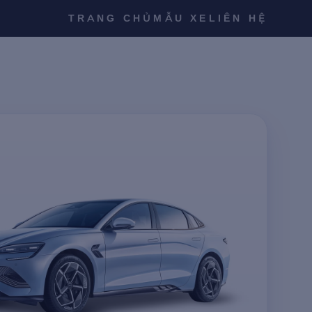
TRANG CHỦ
MẪU XE
LIÊN HỆ